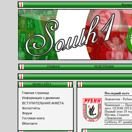
Воскре
ГЛАВНАЯ
РЕГИСТРАЦИЯ
МЕНЮ САЙТА
Главная страница
Последний матч
Информация о движение
Локомотив - Рубин
ВСТУПИТЕЛЬНАЯ АНКЕТА
Чемпионат — Прем
Фотоотчёты
лига. СЕЗОН 2013
Первый этап 19 ту
Форум
Москва, Стадион
«Локомотив
Гостевая книга
Суббота, 07 декаб
ВКонтакте