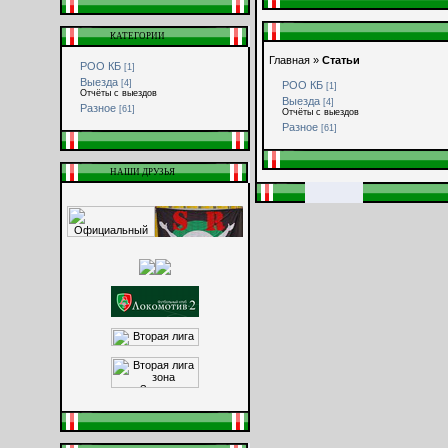
КАТЕГОРИИ
Главная
»
Статьи
РОО КБ
[1]
Выезда
[4]
РОО КБ
[1]
Отчёты с выездов
Выезда
[4]
Разное
[61]
Отчёты с выездов
Разное
[61]
НАШИ ДРУЗЬЯ