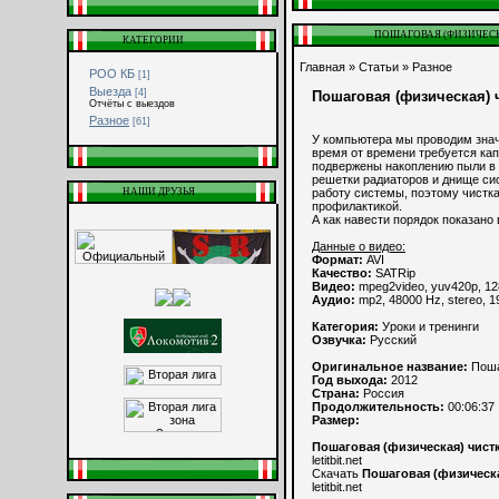
ПОШАГОВАЯ (ФИЗИЧЕСКА
КАТЕГОРИИ
Главная
»
Статьи
»
Разное
РОО КБ
[1]
Выезда
[4]
Пошаговая (физическая) 
Отчёты с выездов
Разное
[61]
У компьютера мы проводим значи
время от времени требуется кап
подвержены накоплению пыли в 
решетки радиаторов и днище сис
НАШИ ДРУЗЬЯ
работу системы, поэтому чистк
профилактикой.
А как навести порядок показано 
Данные о видео:
Формат:
AVI
Качество:
SATRip
Видео:
mpeg2video, yuv420p, 128
Аудио:
mp2, 48000 Hz, stereo, 1
Категория:
Уроки и тренинги
Озвучка:
Русский
Оригинальное название:
Поша
Год выхода:
2012
Страна:
Россия
Продолжительность:
00:06:37
Размер:
Пошаговая (физическая) чистк
letitbit.net
Скачать
Пошаговая (физическа
letitbit.net